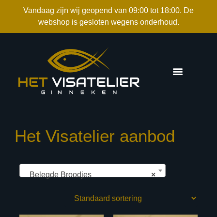
Vandaag zijn wij geopend van 09:00 tot 18:00. De
webshop is gesloten wegens onderhoud.
Het Visatelier aanbod
Belegde Broodjes
×