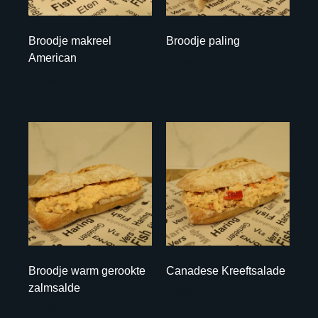
Broodje makreel
Broodje paling
American
€ 8,95
€ 6,95
Broodje warm gerookte
Canadese Kreeftsalade
zalmsalde
€ 8,95
€ 4,95