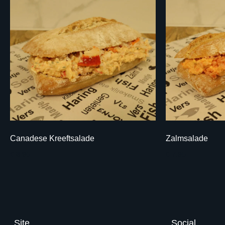
Canadese Kreeftsalade
Zalmsalade
€ 8,95
€ 7,95
Site
Social