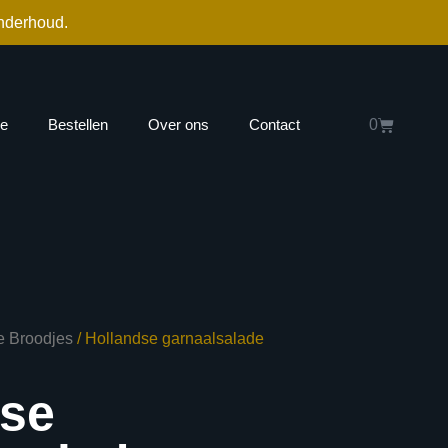
nderhoud.
e
Bestellen
Over ons
Contact
0
e Broodjes
/ Hollandse garnaalsalade
dse