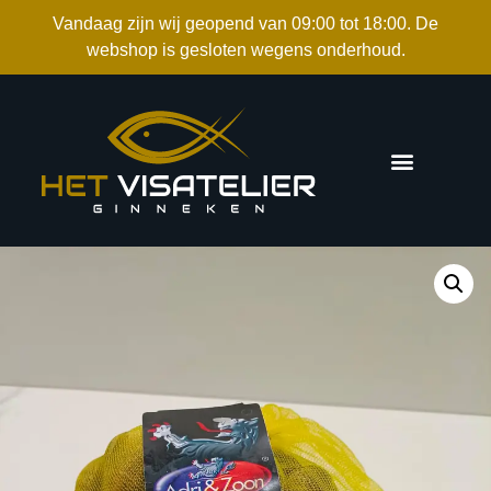
Vandaag zijn wij geopend van 09:00 tot 18:00. De
webshop is gesloten wegens onderhoud.