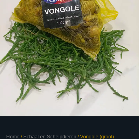
Home
/
Schaal en Schelpdieren
/ Vongole (groot)