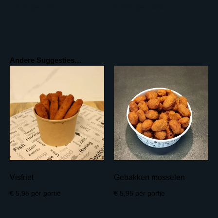
€ 4,50
per stuk
€ 6,95
per portie
Andere Suggesties…
Visfriet
Gebakken mosselen
€ 5,95
per portie
€ 5,95
per portie