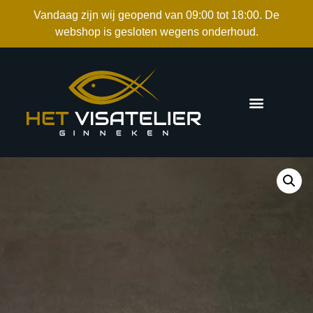
Vandaag zijn wij geopend van 09:00 tot 18:00. De
webshop is gesloten wegens onderhoud.