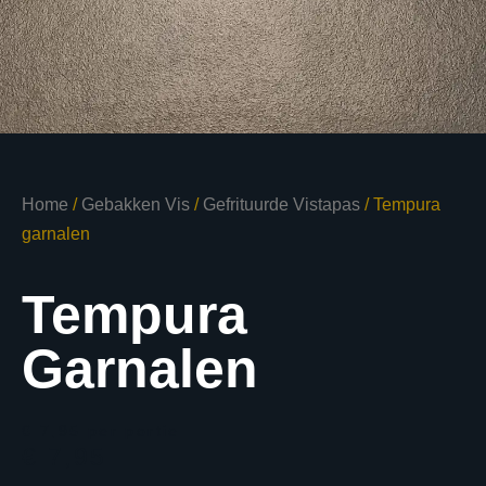
Home
/
Gebakken Vis
/
Gefrituurde Vistapas
/ Tempura
garnalen
Tempura
Garnalen
€ 7,95
per portie
€ 7,95